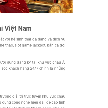
ại Việt Nam
t với hệ sinh thái đa dạng và dịch vụ
ể thao, slot game jackpot, bắn cá đổi
ười dùng đăng ký tại khu vực châu Á,
m sóc khách hàng 24/7 chính là những
rường giải trí trực tuyến khu vực châu
g dụng công nghệ hiện đại, đề cao tính