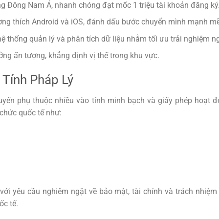
ng Đông Nam Á, nhanh chóng đạt mốc 1 triệu tài khoản đăng ký
ng thích Android và iOS, đánh dấu bước chuyển mình mạnh mẽ
 thống quản lý và phân tích dữ liệu nhằm tối ưu trải nghiệm n
ởng ấn tượng, khẳng định vị thế trong khu vực.
 Tính Pháp Lý
c tuyến phụ thuộc nhiều vào tính minh bạch và giấy phép hoạ
 chức quốc tế như:
ới yêu cầu nghiêm ngặt về bảo mật, tài chính và trách nhiệm
ốc tế.