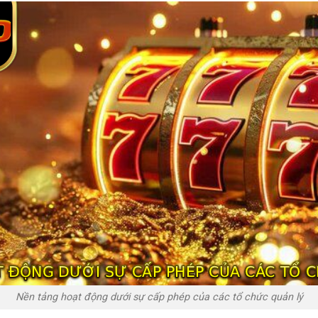
Nền tảng hoạt động dưới sự cấp phép của các tổ chức quản lý