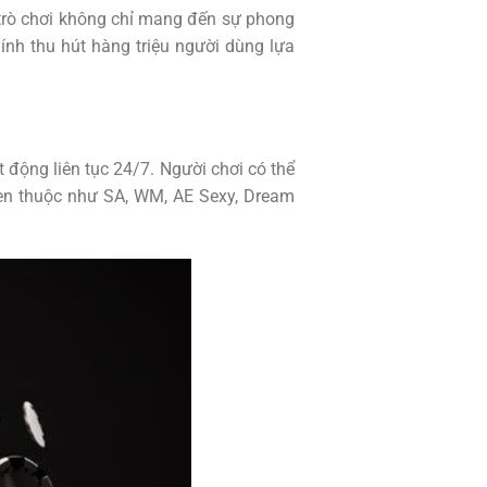
c trò chơi không chỉ mang đến sự phong
hính thu hút hàng triệu người dùng lựa
 động liên tục 24/7. Người chơi có thể
uen thuộc như SA, WM, AE Sexy, Dream