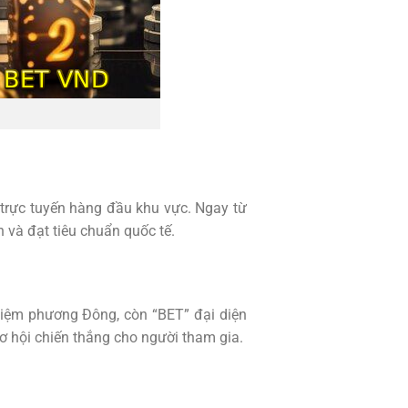
í trực tuyến hàng đầu khu vực. Ngay từ
 và đạt tiêu chuẩn quốc tế.
niệm phương Đông, còn “BET” đại diện
ơ hội chiến thắng cho người tham gia.