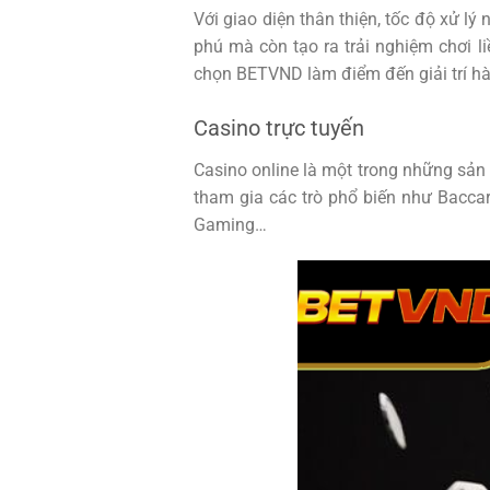
Với giao diện thân thiện, tốc độ xử l
phú mà còn tạo ra trải nghiệm chơi li
chọn BETVND làm điểm đến giải trí h
Casino trực tuyến
Casino online là một trong những sản 
tham gia các trò phổ biến như Bacca
Gaming…