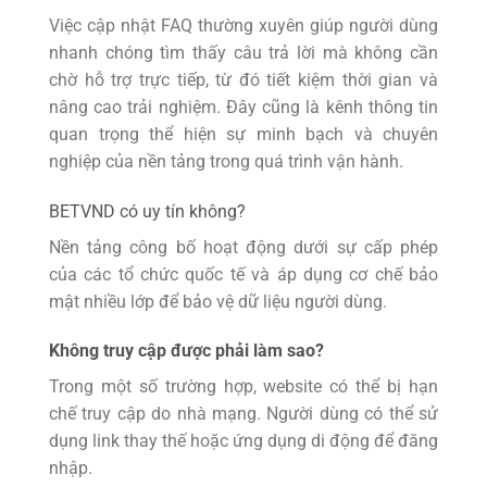
Việc cập nhật FAQ thường xuyên giúp người dùng
nhanh chóng tìm thấy câu trả lời mà không cần
chờ hỗ trợ trực tiếp, từ đó tiết kiệm thời gian và
nâng cao trải nghiệm. Đây cũng là kênh thông tin
quan trọng thể hiện sự minh bạch và chuyên
nghiệp của nền tảng trong quá trình vận hành.
BETVND có uy tín không?
Nền tảng công bố hoạt động dưới sự cấp phép
của các tổ chức quốc tế và áp dụng cơ chế bảo
mật nhiều lớp để bảo vệ dữ liệu người dùng.
Không truy cập được phải làm sao?
Trong một số trường hợp, website có thể bị hạn
chế truy cập do nhà mạng. Người dùng có thể sử
dụng link thay thế hoặc ứng dụng di động để đăng
nhập.