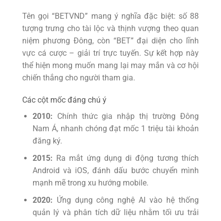
Tên gọi “BETVND” mang ý nghĩa đặc biệt: số 88
tượng trưng cho tài lộc và thịnh vượng theo quan
niệm phương Đông, còn “BET” đại diện cho lĩnh
vực cá cược – giải trí trực tuyến. Sự kết hợp này
thể hiện mong muốn mang lại may mắn và cơ hội
chiến thắng cho người tham gia.
Các cột mốc đáng chú ý
2010:
Chính thức gia nhập thị trường Đông
Nam Á, nhanh chóng đạt mốc 1 triệu tài khoản
đăng ký.
2015:
Ra mắt ứng dụng di động tương thích
Android và iOS, đánh dấu bước chuyển mình
mạnh mẽ trong xu hướng mobile.
2020:
Ứng dụng công nghệ AI vào hệ thống
quản lý và phân tích dữ liệu nhằm tối ưu trải