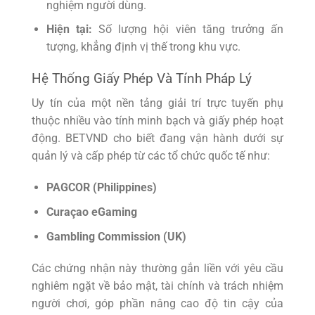
nghiệm người dùng.
Hiện tại:
Số lượng hội viên tăng trưởng ấn
tượng, khẳng định vị thế trong khu vực.
Hệ Thống Giấy Phép Và Tính Pháp Lý
Uy tín của một nền tảng giải trí trực tuyến phụ
thuộc nhiều vào tính minh bạch và giấy phép hoạt
động. BETVND cho biết đang vận hành dưới sự
quản lý và cấp phép từ các tổ chức quốc tế như:
PAGCOR (Philippines)
Curaçao eGaming
Gambling Commission (UK)
Các chứng nhận này thường gắn liền với yêu cầu
nghiêm ngặt về bảo mật, tài chính và trách nhiệm
người chơi, góp phần nâng cao độ tin cậy của