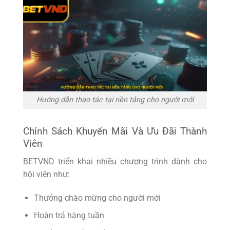
Hướng dẫn thao tác tại nền tảng cho người mới
Chính Sách Khuyến Mãi Và Ưu Đãi Thành
Viên
BETVND triển khai nhiều chương trình dành cho
hội viên như:
Thưởng chào mừng cho người mới
Hoàn trả hàng tuần